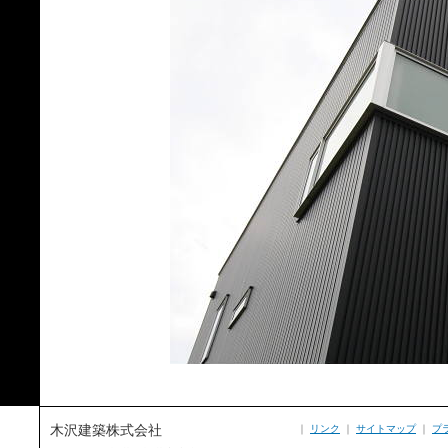
木沢建築株式会社
｜
リンク
｜
サイトマップ
｜
プ