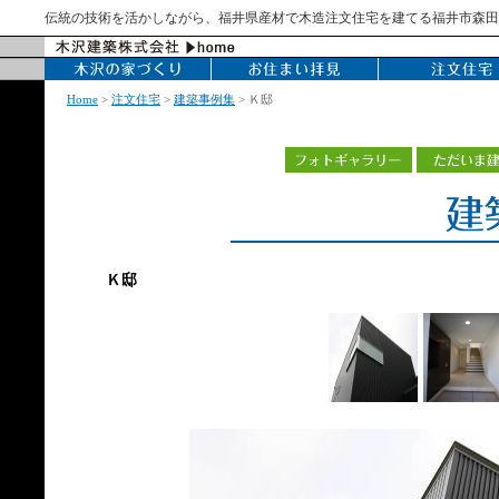
伝統の技術を活かしながら、福井県産材で木造注文住宅を建てる福井市森田
Home
>
注文住宅
>
建築事例集
> Ｋ邸
Ｋ邸