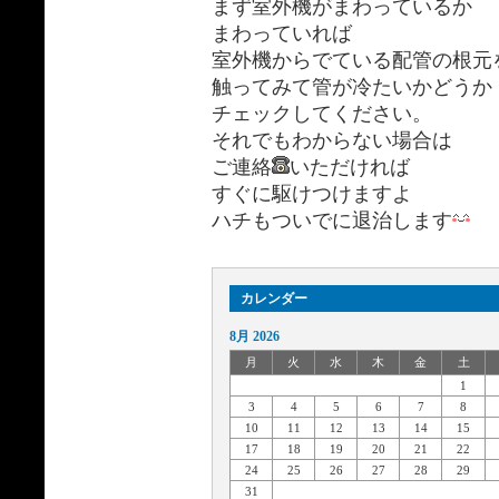
まず室外機がまわっているか
まわっていれば
室外機からでている配管の根元
触ってみて管が冷たいかどうか
チェックしてください。
それでもわからない場合は
ご連絡
いただければ
すぐに駆けつけますよ
ハチもついでに退治します
カレンダー
8月 2026
月
火
水
木
金
土
1
3
4
5
6
7
8
10
11
12
13
14
15
17
18
19
20
21
22
24
25
26
27
28
29
31