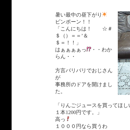
暑い最中の昼下がり
ピンポーン！！
「こんにちは！ ☆＃
＄（）＝＝’＆
＄＝！！」
はぁぁぁぁっ
・・わか
らん・・
方言バリバリでおじさん
が
事務所のドアを開けまし
た。
「りんごジュースを買ってほし
１本1200円です。」
高っ
１０００円なら買うわ