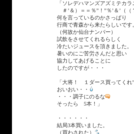
「ソレデハマンズアズミテカラ
＃’＆）＝＝％”！”％’＆’（（
何を言っているのかさっぱり
行商で青森から来たらしいです
（何故か仙台ナンバー）
試飲をさせてくれるらしく
冷たいジュースを頂きました。
暑いのにご苦労さんだと思い
協力してあげることに
したのですが・・・
「大将！ １ダース買ってくれ
おいおい・・
・・・調子にのるな
そったら 5本！」
・・・・・・
結局3本買いました。
（買わされた）