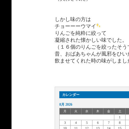
しかし味の方は
チョーーーウマイ
りんごを純粋に絞って
凝縮された懐かしい味でした。
（１６個のりんごを絞ったそう
昔、おばあちゃんが風邪をひい
飲ませてくれた時の味がしまし
カレンダー
8月 2026
月
火
水
木
金
土
1
3
4
5
6
7
8
10
11
12
13
14
15