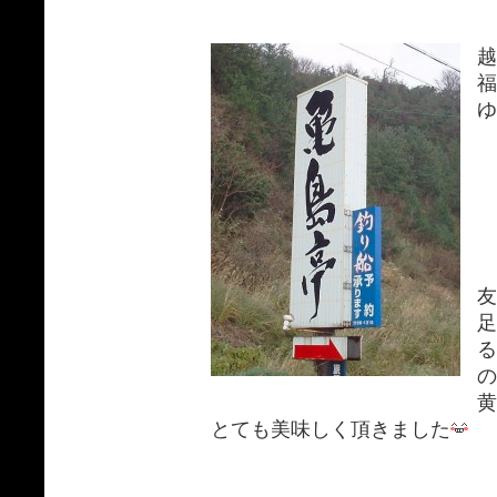
越
福
ゆ
友
足
る
の
黄
とても美味しく頂きました