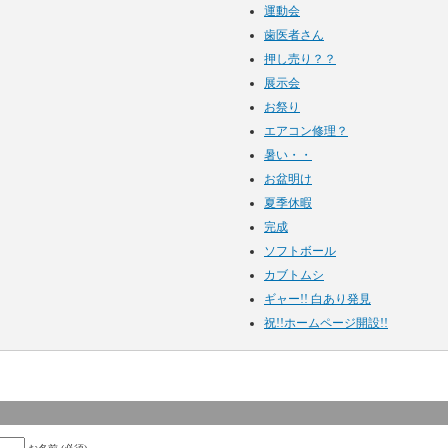
運動会
歯医者さん
押し売り？？
展示会
お祭り
エアコン修理？
暑い・・
お盆明け
夏季休暇
完成
ソフトボール
カブトムシ
ギャー!! 白あり発見
祝!!ホームページ開設!!