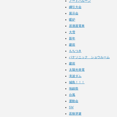
アートバルーン
綱引大会
展示会
暖炉
居酒屋電車
大雪
新年
建前
もちつき
パナソニック ショウルーム
建前
太陽光発電
滝波ダム
城島！！！
地鎮祭
台風
運動会
SW
若狭塗箸