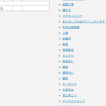
基礎工事
12月
綱引き
マグネットバー
あけましておめでとうございます
年末の御挨拶
上棟
結婚式
取接
現場状況
カミナリ
改装祝い
建前
越前がに
建前
キッザニヤ
お盆休み
席上揮ごう
ディズニーランド