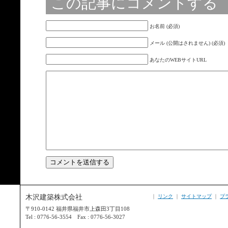
この記事にコメントする
お名前 (必須)
メール (公開はされません) (必須)
あなたのWEBサイトURL
木沢建築株式会社
｜
リンク
｜
サイトマップ
｜
プ
〒910-0142 福井県福井市上森田3丁目108
Tel : 0776-56-3554 Fax : 0776-56-3027