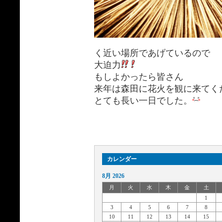
く近い場所であげているので
大迫力
もしよかったら皆さん
来年は森田に花火を観に来てく
とても長い一日でした。
カレンダー
8月 2026
月
火
水
木
金
土
1
3
4
5
6
7
8
10
11
12
13
14
15